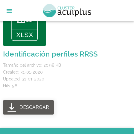
Skip
to
content
Identificación perfiles RRSS
Tamaño del archivo: 20.98 KB
Created: 31-01-2020
Updated: 31-01-2020
Hits: 98
DESCARGAR