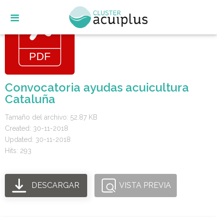
Skip
to
content
Convocatoria ayudas acuicultura
Cataluña
Tamaño del archivo: 52.87 KB
Created: 30-11-2018
Updated: 30-11-2018
Hits: 293
DESCARGAR
VISTA PREVIA