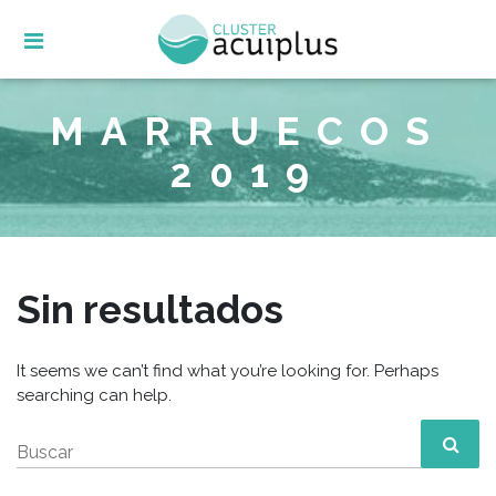
Skip
to
content
MARRUECOS
2019
Sin resultados
It seems we can’t find what you’re looking for. Perhaps
searching can help.
Buscar