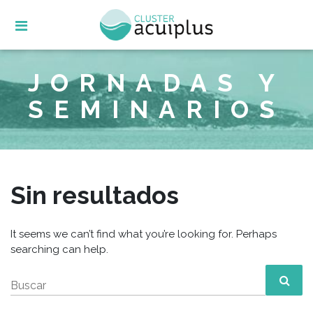
Skip
to
content
JORNADAS Y
SEMINARIOS
Sin resultados
It seems we can’t find what you’re looking for. Perhaps
searching can help.
Buscar