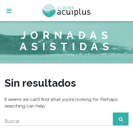
Skip
to
content
JORNADAS
ASISTIDAS
Sin resultados
It seems we can’t find what you’re looking for. Perhaps
searching can help.
Buscar