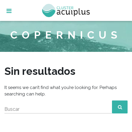
Skip
to
content
COPERNICUS
Sin resultados
It seems we can’t find what you’re looking for. Perhaps
searching can help.
Buscar