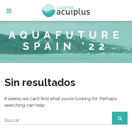
Skip
to
content
AQUAFUTURE
SPAIN '22
Sin resultados
It seems we can’t find what you’re looking for. Perhaps
searching can help.
Buscar