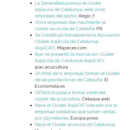
La Generalitat promou el clúster
aqüícola de Catalunya, amb onze
empreses del sector
. Regio 7
Once empresas dan nacimiento al
clúster acuícola de Cataluña
. FIS
Se Constituye formalmente la Asociación
Clúster Aqüícola de Catalunya
(AqüiCAT)
. Mispeces.com
Ayer se presentó la Asociación Clúster
Aqüícola de Catalunya (AqüiCAT)
.
ipac.acuicultura
Un total de 11 empresas forman el clúster
de las piscifactorías de Cataluña
. El
Economista.es
CETAQUA pasa a formar parte del
clúster de acuicultura
. Cetaqua web
Nace el Clúster AqüiCAT liderado por 11
empresas catalanas que suman ventas
por 333 millones
. Europa press
Nace el Clúster acuícola de Catalunya
.