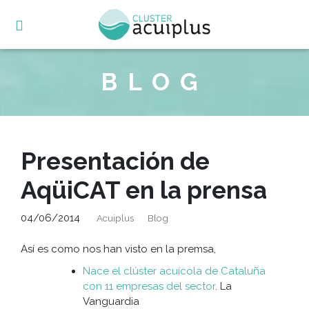
Skip
to
content
BLOG
Presentación de
AqüiCAT en la prensa
04/06/2014
Acuiplus
Blog
Así es como nos han visto en la premsa,
Nace el clúster acuícola de Cataluña
con 11 empresas del sector
. La
Vanguardia