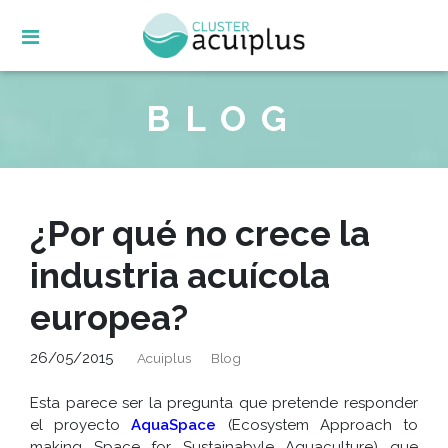
Skip
to
content
BLOG
¿Por qué no crece la
industria acuícola
europea?
26/05/2015
Acuiplus
Blog
Esta parece ser la pregunta que pretende responder
el proyecto
AquaSpace
(Ecosystem Approach to
making Space for Sustainabvle Aquaculture) que