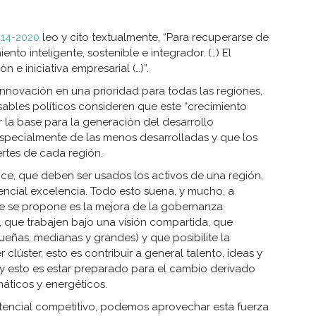
014-2020
leo y cito textualmente, “Para recuperarse de
ento inteligente, sostenible e integrador. (…) El
ón e iniciativa empresarial (…)”.
innovación en una prioridad para todas las regiones,
ables políticos consideren que este “crecimiento
er la base para la generación del desarrollo
specialmente de las menos desarrolladas y que los
rtes de cada región.
ice, que deben ser usados los activos de una región,
tencial excelencia. Todo esto suena, y mucho, a
ue se propone es la mejora de la gobernanza
, que trabajen bajo una visión compartida, que
ueñas, medianas y grandes) y que posibilite la
 clúster, esto es contribuir a general talento, ideas y
a y esto es estar preparado para el cambio derivado
máticos y energéticos.
encial competitivo, podemos aprovechar esta fuerza