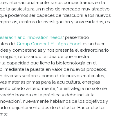
ibles internacionalmente, si nos concentramos en la
 de la acuicultura un nicho de mercado muy atractivo
ue podemos ser capaces de “descubrir a los nuevos
presas, centros de investigación y universidades, es
reserach and innovation needs
” presentado
bles del
Group Connect-EU Agro-Food
, es un buen
ades y competencias y nos presenta el extraordinario
a región, reforzando la idea de que nuestra
e la capacidad que tiene la biotecnología en el
no, mediante la puesta en valor de nuevos procesos,
on diversos sectores, como el de nuevos materiales,
as materias primas para la acuicultura, energías
nto citado anteriormente, “la estrategia no sólo se
ovación basada en la práctica y debe incluir la
innovación”, nuevamente hablamos de los objetivos y
ado conjuntamente des de el clúster. Hacer clúster,
ente.