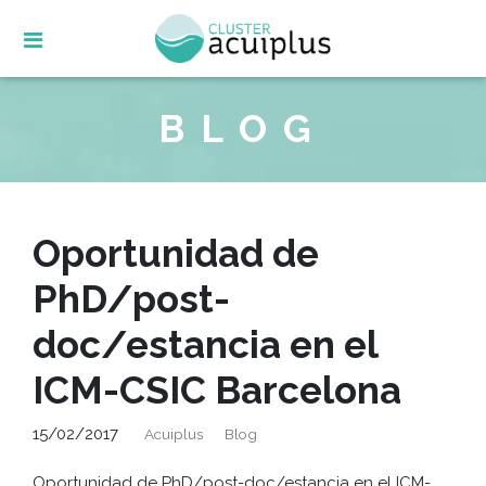
Skip
to
content
BLOG
Oportunidad de
PhD/post-
doc/estancia en el
ICM-CSIC Barcelona
15/02/2017
Acuiplus
Blog
Oportunidad de PhD/post-doc/estancia en el ICM-