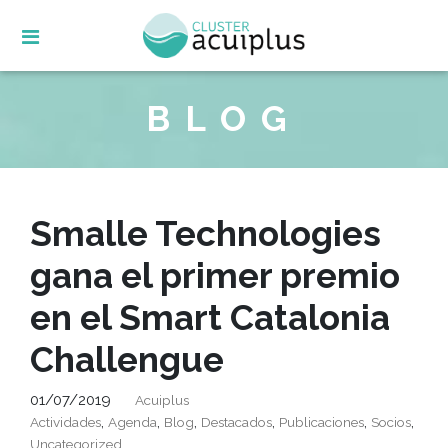
Skip
to
content
BLOG
Smalle Technologies
gana el primer premio
en el Smart Catalonia
Challengue
01/07/2019
Acuiplus
,
,
,
,
,
,
Actividades
Agenda
Blog
Destacados
Publicaciones
Socios
Uncategorized