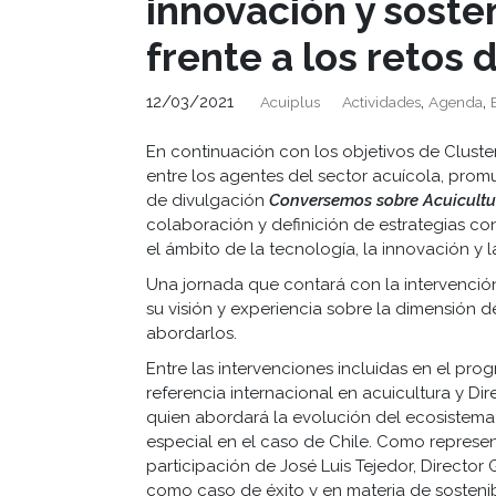
innovación y soste
frente a los retos 
12/03/2021
,
,
Acuiplus
Actividades
Agenda
En continuación con los objetivos de Clust
entre los agentes del sector acuícola, pr
de divulgación
Conversemos sobre Acuicultu
colaboración y definición de estrategias con
el ámbito de la tecnología, la innovación y l
Una jornada que contará con la intervenció
su visión y experiencia sobre la dimensión d
abordarlos.
Entre las intervenciones incluidas en el pro
referencia internacional en acuicultura y Di
quien abordará la evolución del ecosistema
especial en el caso de Chile. Como represent
participación de José Luis Tejedor, Directo
como caso de éxito y en materia de sostenib