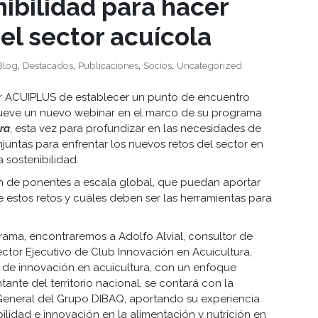
nibilidad para hacer
del sector acuícola
,
,
,
,
Blog
Destacados
Publicaciones
Socios
Uncategorized
er ACUIPLUS de establecer un punto de encuentro
omueve un nuevo webinar en el marco de su programa
ra
, esta vez para profundizar en las necesidades de
juntas para enfrentar los nuevos retos del sector en
a sostenibilidad.
n de ponentes a escala global, que puedan aportar
e estos retos y cuáles deben ser las herramientas para
grama, encontraremos a Adolfo Alvial, consultor de
rector Ejecutivo de Club Innovación en Acuicultura,
 de innovación en acuicultura, con un enfoque
ante del territorio nacional, se contará con la
r General del Grupo DIBAQ, aportando su experiencia
ilidad e innovación en la alimentación y nutrición en