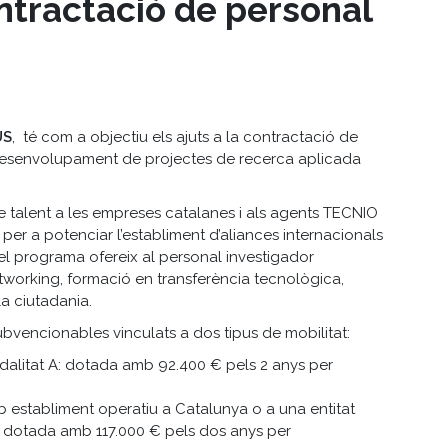
ontractació de personal
US
, té com a objectiu els ajuts a la contractació de
 desenvolupament de projectes de recerca aplicada
talent a les empreses catalanes i als agents TECNIO
m per a potenciar l’establiment d’aliances internacionals
el programa ofereix al personal investigador
networking, formació en transferència tecnològica,
la ciutadania.
bvencionables vinculats a dos tipus de mobilitat:
modalitat A: dotada amb 92.400 € pels 2 anys per
establiment operatiu a Catalunya o a una entitat
: dotada amb 117.000 € pels dos anys per