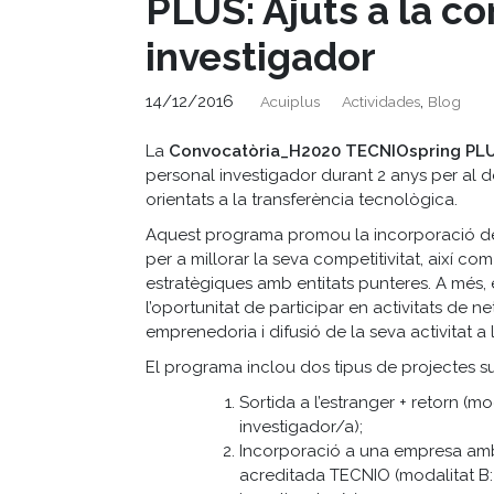
PLUS: Ajuts a la c
investigador
14/12/2016
,
Acuiplus
Actividades
Blog
La
Convocatòria_H2020 TECNIOspring PL
personal investigador durant 2 anys per al
orientats a la transferència tecnològica.
Aquest programa promou la incorporació de 
per a millorar la seva competitivitat, així co
estratègiques amb entitats punteres. A més, 
l’oportunitat de participar en activitats de 
emprenedoria i difusió de la seva activitat a 
El programa inclou dos tipus de projectes su
Sortida a l’estranger + retorn (
investigador/a);
Incorporació a una empresa amb 
acreditada TECNIO (modalitat B