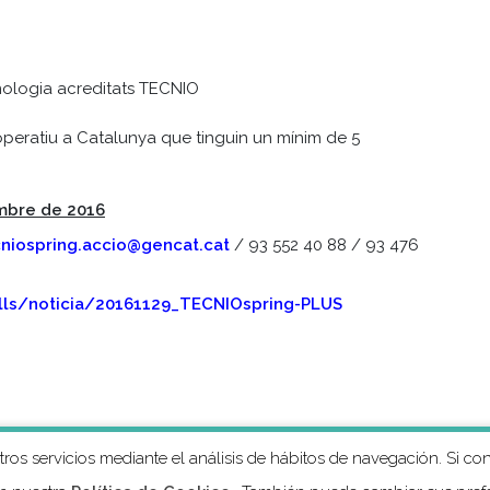
ologia acreditats TECNIO
peratiu a Catalunya que tinguin un mínim de 5
embre de 2016
cniospring.accio@gencat.cat
/ 93 552 40 88 / 93 476
alls/noticia/20161129_TECNIOspring-PLUS
stros servicios mediante el análisis de hábitos de navegación. Si
AVISO LEGAL
POLÍTICA DE COOKIES