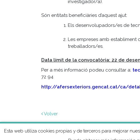
investigador/a).
Són entitats beneficiàries d’aquest ajut:
Els desenvolupadors/es de tecn
Les empreses amb establiment o
treballadors/es.
Data límit de la convocatòria: 22 de des
Per a més informació podeu consultar a:
te
72 94
http://afersexteriors.gencat.cat/ca/det
Volver
Esta web utiliza cookies propias y de terceros para mejorar nue