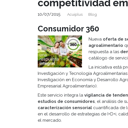
competitividad em
10/07/2015
Acuiplus
Blog
Consumidor 360
Nueva
oferta de
s
agroalimentario
qu
respuesta a las
dem
catálogo de servic
La iniciativa está p
Investigación y Tecnología Agroalimentarias
Investigación en Economía y Desarrollo Agr
Empresarial Agroalimentario).
Este servicio integra la
vigilancia de tenden
estudios de consumidores
, el análisis de s
caracterización sensorial
cuantificada de l
en el desarrollo de estrategias de I+D+i, cal
el mercado.