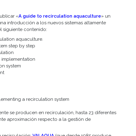
ublicar «
A guide to recirculation aquaculture
» un
a introducción a los nuevos sistemas altamente
l siguiente contenido:
culation aquaculture.
stem step by step
ulation
d implementation
ion system
nt
ementing a recirculation system
nte se producen en recirculación, hasta 23 diferentes
ante aproximación respecto a la gestión de
 recirculación:
VALAQUA
(que desde 1985 produce