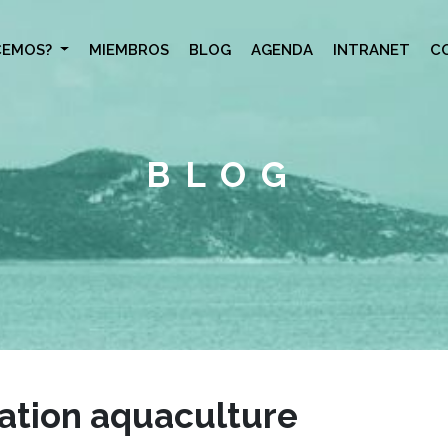
CEMOS?
MIEMBROS
BLOG
AGENDA
INTRANET
C
BLOG
lation aquaculture