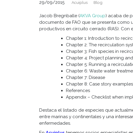
29/09/2015
Acuiplus
Blog
Jacob Bregnballe (
AKVA Group
) acaba de p
documento de FAO que se presenta como un
productivos en circuito cerrado (RAS). Con e
Chapter 1: Introduction to recir
Chapter 2: The recirculation sy
Chapter 3: Fish species in recirc
Chapter 4: Project planning an
Chapter 5: Running a recirculat
Chapter 6: Waste water treatme
Chapter 7: Disease
Chapter 8: Case story examples
References
Appendix – Checklist when impl
Destaca el listado de especies que actualme
entre marinas y continentales y una interes
enfermedades.
En
Acuiplus
tenemos socios especialistas en