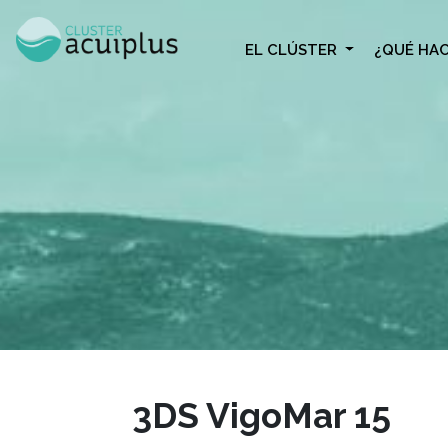
Skip
to
EL CLÚSTER
¿QUÉ HA
content
3DS VigoMar 15